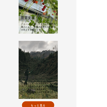
農業支援
ドローンを活用したスマート農業の
導入により、作業の効率化と生産性
の向上を目指します。
​災害支援
災害時にドローンを活用すること
で、人命救助の迅速化を図ります。
また、事前の予備調査を行うこと
で、二次災害のリスクを軽減しま
す。
もっと見る