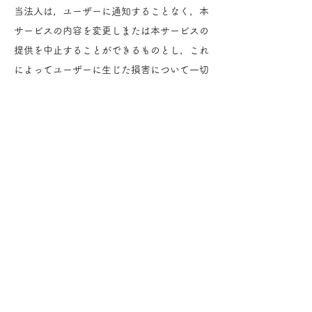
当法人は，ユーザーに通知することなく，本
サービスの内容を変更しまたは本サービスの
提供を中止することができるものとし，これ
によってユーザーに生じた損害について一切
の責任を負いません。
第9条（利用規約の変更）
当法人は，必要と判断した場合には，ユーザ
ーに通知することなくいつでも本規約を変更
することができるものとします。
第10条（通知または連絡）