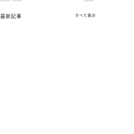
すべて表示
最新記事
ハウス栽培夏いちごのド
ローンによる受粉作業の