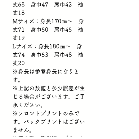
丈68　身巾47　肩巾42　袖
丈18
Mサイズ：身長170㎝～　身
丈71　身巾50　肩巾45　袖
丈19
Lサイズ：身長180㎝～　身
丈74　身巾53　肩巾48　袖
丈20
※身長は参考身長になりま
す。
※上記の数値と多少誤差が生
じる場合がございます。ご了
承ください。
※フロントプリントのみで
す。バックプリントはござい
ません。
※漂白剤・乾燥機・プリント